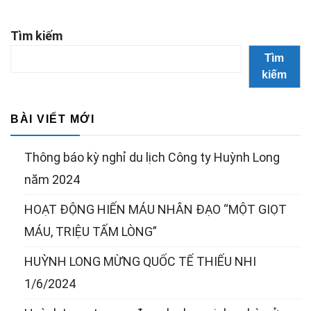
Tìm kiếm
Tìm
kiếm
BÀI VIẾT MỚI
Thông báo kỳ nghỉ du lịch Công ty Huỳnh Long
năm 2024
HOẠT ĐỘNG HIẾN MÁU NHÂN ĐẠO “MỘT GIỌT
MÁU, TRIỆU TẤM LÒNG”
HUỲNH LONG MỪNG QUỐC TẾ THIẾU NHI
1/6/2024